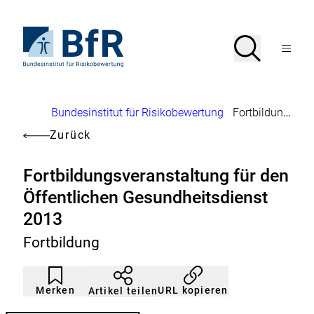
Direkt
zum
Seiteninhalt
Zur
Suche
Suche
springen
Startseite
Menü
von
öffnen
BfR
–
Bundesinstitut
Brotkrumennavigation
Bundesinstitut für Risikobewertung
Fortbildungsveranstaltung für den Öffentlichen Gesundheitsdienst 2013
für
Risikobewertung
Zurück
Fortbildungsveranstaltung für den
Öffentlichen Gesundheitsdienst
2013
Fortbildung
Artikel
Durch
nicht
Klicken
Merken
URL kopieren
Artikel teilen
gemerkt
der
Merkliste