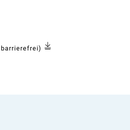
ion
barrierefrei)