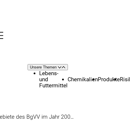
Menü
nü
Themenschwerpunkte
Unsere Themen
Öffnen
Schließen
Lebens-
und
Chemikalien
Produkte
Ris
Futtermittel
biete des BgVV im Jahr 2001