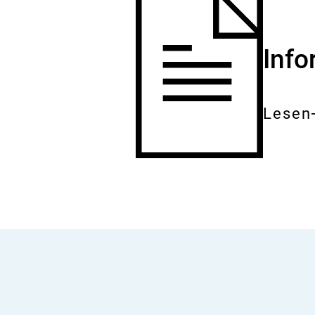
Inf
Lesen
Gesam
Dokum