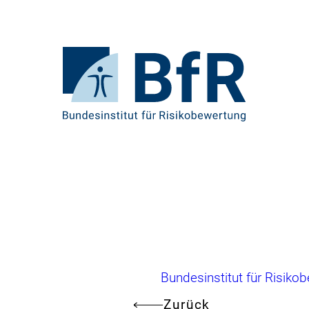
Direkt
zum
Seiteninhalt
springen
Zur
Startseite
von
BfR
–
Bundesinstitut
für
Risikobewertung
Brotkrumennavigation
Bundesinstitut für Risiko
Zurück