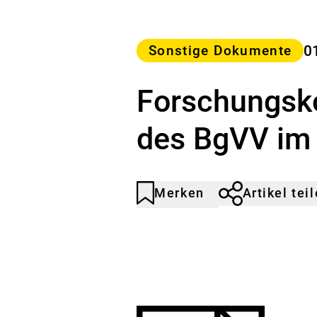
Kategorie
0
Sonstige Dokumente
Forschungsk
des BgVV im
Merken
Artikel tei
Artikel
Durch
nicht
Klicken
gemerkt
der
Merkliste
hinzufügen.