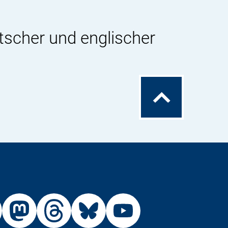
tscher und englischer
Zum
Seitenanfang
Externer
Externer
Externer
Externer
Link:
Link:
Link:
Link: