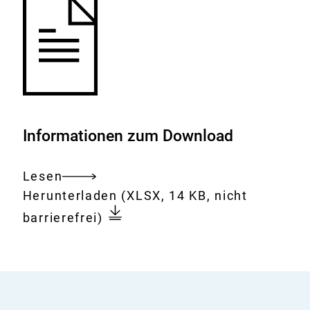
Informationen zum Download
Lesen
Gesamtes
Download:
Formblatt
Herunterladen
(XLSX, 14 KB, nicht
Dokument
Stoffübersicht
barrierefrei)