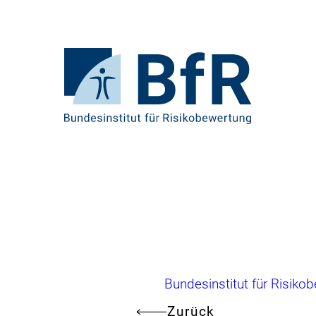
Direkt
zum
Seiteninhalt
springen
Zur
Startseite
von
BfR
–
Bundesinstitut
für
Risikobewertung
Brotkrumennavigation
Bundesinstitut für Risiko
Zurück