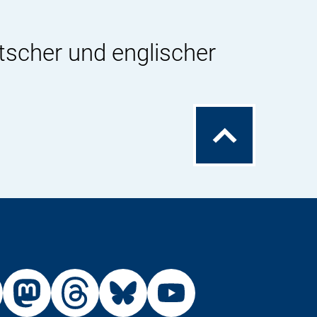
tscher und englischer
Zum
Seitenanfang
Externer
Externer
Externer
Externer
Link:
Link:
Link:
Link: