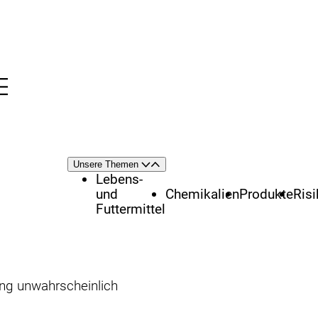
Menü
nü
Themenschwerpunkte
Unsere Themen
Öffnen
Schließen
Lebens-
und
Chemikalien
Produkte
Ris
Futtermittel
ng unwahrscheinlich