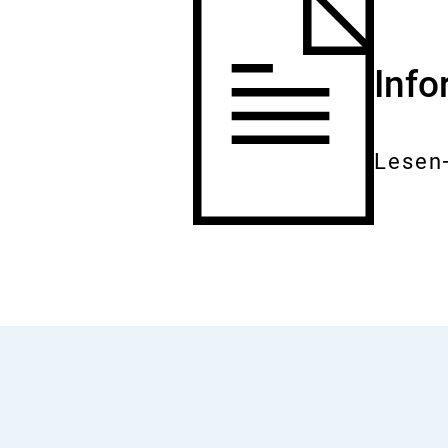
Inf
Lesen
Gesam
Dokum