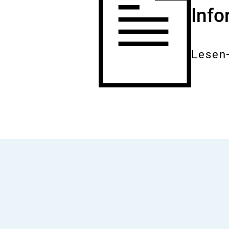
Inf
Lesen
Gesam
Dokum