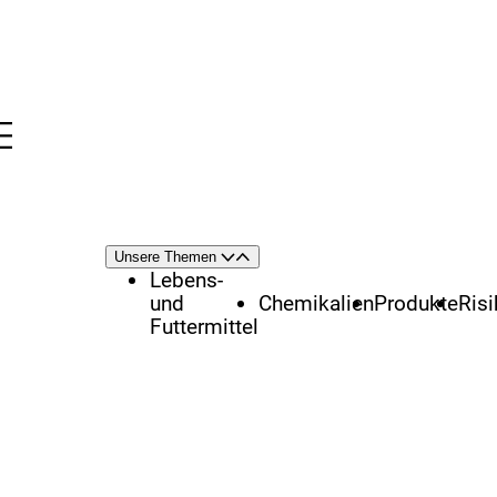
Menü
nü
Themenschwerpunkte
Unsere Themen
Öffnen
Schließen
Lebens-
und
Chemikalien
Produkte
Ris
Futtermittel