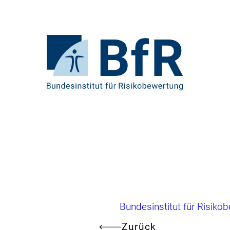
Direkt
zum
Seiteninhalt
springen
Zur
Startseite
von
BfR
–
Bundesinstitut
für
Risikobewertung
Brotkrumennavigation
Bundesinstitut für Risiko
Zurück