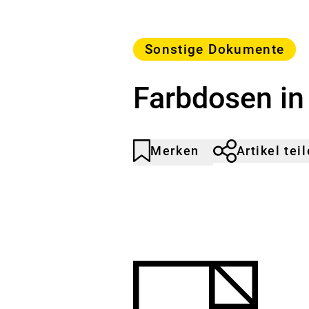
Kategorie
Sonstige Dokumente
Farbdosen in
Merken
Artikel tei
Artikel
Durch
nicht
Klicken
gemerkt
der
Merkliste
hinzufügen.