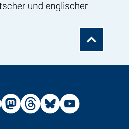
tscher und englischer
Zum
Seitenanfang
Externer
Externer
Externer
Externer
Link:
Link:
Link:
Link:
R
BfR
BfR
BfR
BfR
BfR