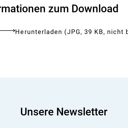
i
ormationen zum Download
s
i
k
o
Download:
Farbdosen
-
Herunterladen
(JPG, 39 KB, nicht b
tes
B
in
e
ent
w
einem
e
Baumarktregal
r
t
u
n
g
Unsere Newsletter