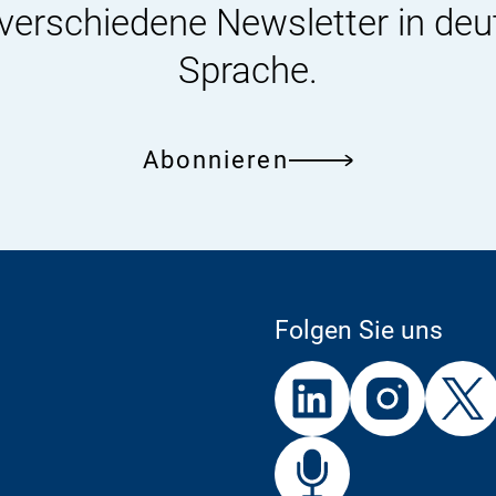
 verschiedene Newsletter in deu
Sprache.
Abonnieren
Folgen Sie uns
Externer
Externer
Externer
Link:
Link:
Link:
BfR
Bf
Externer
Link: