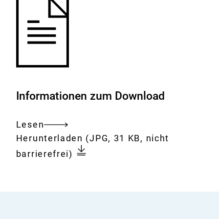
Informationen zum Download
Lesen
Gesamtes
Download:
Fässer
Herunterladen
(JPG, 31 KB, nicht
Dokument
mit
barrierefrei)
Chemikalien