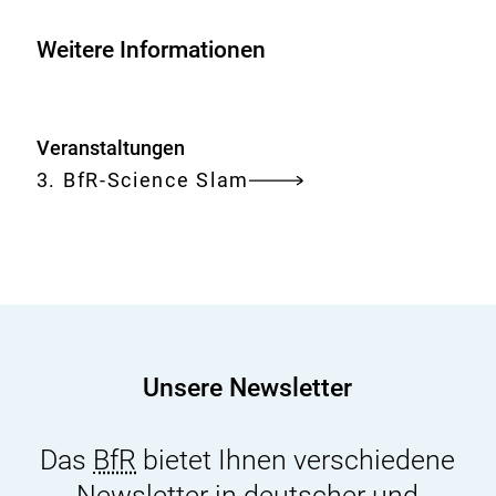
the
Assessment
Weitere Informationen
of
Risk
from
Veranstaltungen
Chemicals
3. BfR-Science Slam
Unsere Newsletter
Das
BfR
bietet Ihnen verschiedene
Newsletter in deutscher und