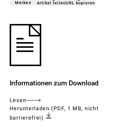
Merken
URL kopieren
Artikel teilen
gemerkt
der
Merkliste
hinzufügen.
Informationen zum Download
Lesen
Gesamtes
Download:
European
Herunterladen
(PDF, 1 MB, nicht
Dokument
Partnership
barrierefrei)
for