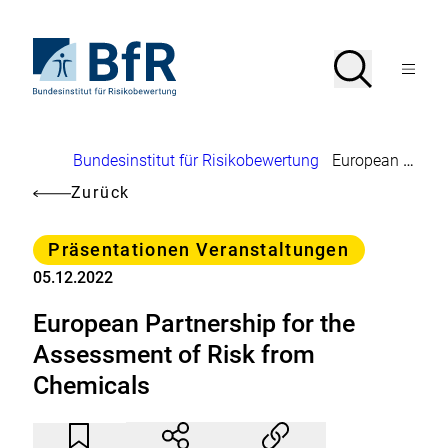
Direkt
zum
Seiteninhalt
Zur
Suche
Suche
springen
Startseite
Menü
von
öffnen
BfR
–
Bundesinstitut
Brotkrumennavigation
Bundesinstitut für Risikobewertung
European Partnership for the Assessment of Risk from Chemicals
für
Risikobewertung
Zurück
Kategorie
Präsentationen Veranstaltungen
05.12.2022
European Partnership for the
Assessment of Risk from
Chemicals
Artikel
Durch
nicht
Klicken