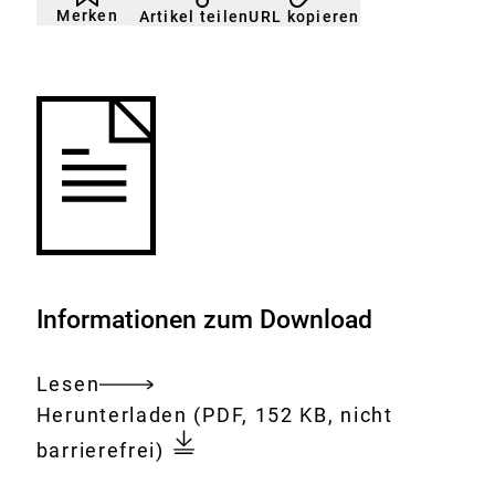
nicht
Klicken
Merken
URL kopieren
Artikel teilen
gemerkt
der
Merkliste
hinzufügen.
Informationen zum Download
Lesen
Gesamtes
Download:
Europäische
Herunterladen
(PDF, 152 KB, nicht
Dokument
Stakeholderkonferenz
barrierefrei)
„Wie