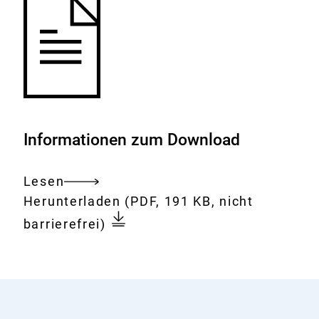
Informationen zum Download
Lesen
Gesamtes
Download:
EU-
Herunterladen
(PDF, 191 KB, nicht
Dokument
Belastungskatalog
barrierefrei)