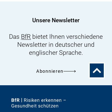
Algenöl
aus
der
Unsere Newsletter
Mikroalge
Schizochytrium
Das
BfR
bietet Ihnen verschiedene
sp.
Newsletter in deutscher und
englischer Sprache.
Zum
Abonnieren
Seitenanfa
Zur
Startseite