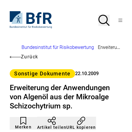
Direkt
zum
Seiteninhalt
Zur
Suche
Suche
springen
Startseite
Menü
von
öffnen
BfR
–
Bundesinstitut
Brotkrumennavigation
Bundesinstitut für Risikobewertung
Erweiterung der Anwendungen von Algenöl aus der Mikroalge Schizochytrium sp.
für
Risikobewertung
Zurück
Kategorie
Sonstige Dokumente
22.10.2009
Erweiterung der Anwendungen
von Algenöl aus der Mikroalge
Schizochytrium sp.
Artikel
Durch
nicht
Klicken
Merken
URL kopieren
Artikel teilen
gemerkt
der