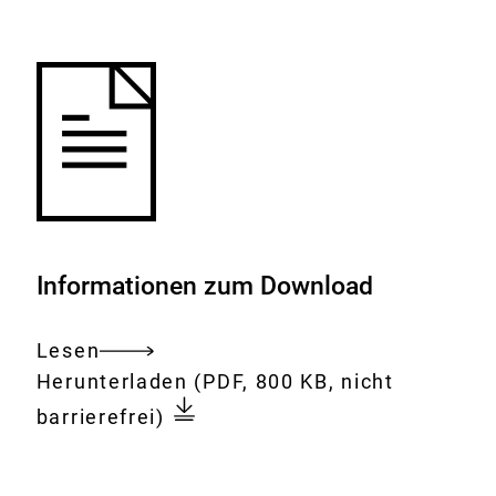
Merkliste
hinzufügen.
Informationen zum Download
Lesen
Gesamtes
Download:
Erweiterung
Herunterladen
(PDF, 800 KB, nicht
Dokument
der
barrierefrei)
Anwendungen
von