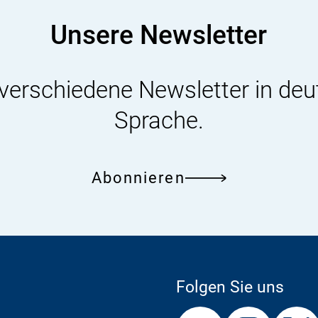
i
s
Unsere Newsletter
i
k
o
-
 verschiedene Newsletter in deu
B
e
Sprache.
w
e
r
t
Abonnieren
u
n
g
Folgen Sie uns
Externer
Externer
Externer