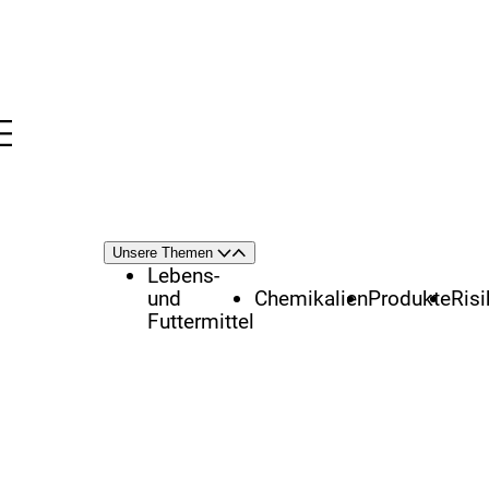
Menü
nü
Themenschwerpunkte
Unsere Themen
Öffnen
Schließen
Lebens-
und
Chemikalien
Produkte
Ris
Futtermittel