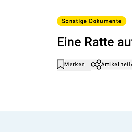
Kategorie
Sonstige Dokumente
Eine Ratte au
Merken
Artikel tei
Artikel
Durch
nicht
Klicken
gemerkt
der
Merkliste
hinzufügen.