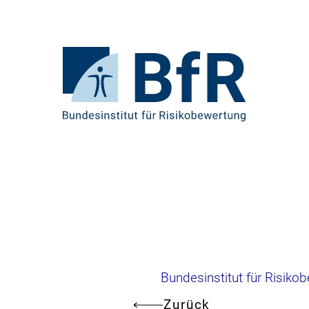
Direkt
zum
Seiteninhalt
springen
Zur
Startseite
von
BfR
–
Bundesinstitut
für
Risikobewertung
Brotkrumennavigation
Bundesinstitut für Risiko
Zurück