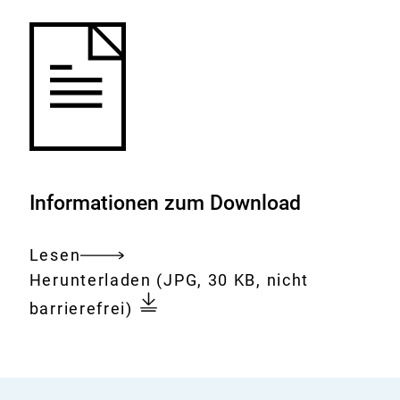
Informationen zum Download
Lesen
Gesamtes
Download:
Ein
Herunterladen
(JPG, 30 KB, nicht
Dokument
Mann
barrierefrei)
betrachtet
Holzschutzmittel
im