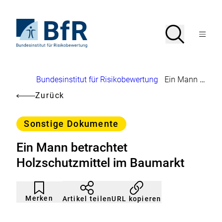
Direkt
zum
Seiteninhalt
Zur
Suche
Suche
springen
Startseite
Menü
von
öffnen
BfR
–
Bundesinstitut
Brotkrumennavigation
Bundesinstitut für Risikobewertung
Ein Mann betrachtet Holzschutzmittel im Baumarkt
für
Risikobewertung
Zurück
Kategorie
Sonstige Dokumente
Ein Mann betrachtet
Holzschutzmittel im Baumarkt
Artikel
Durch
nicht
Klicken
Merken
URL kopieren
Artikel teilen
gemerkt
der
Merkliste
hinzufügen.