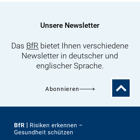
safety
of
Lipid
Unsere Newsletter
extract
from
Das
BfR
bietet Ihnen verschiedene
Euphausia
Newsletter in deutscher und
superba
englischer Sprache.
Zum
Abonnieren
Seitenanfa
Zur
Startseite