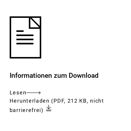
Merkliste
hinzufügen.
Informationen zum Download
Lesen
Gesamtes
Download:
EFSA
Herunterladen
(PDF, 212 KB, nicht
Dokument
Opinion
barrierefrei)
on
the