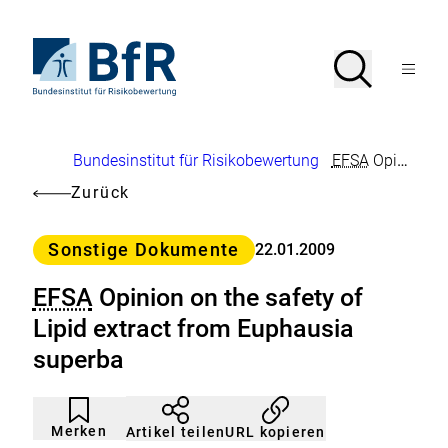
Direkt
zum
Seiteninhalt
Zur
Suche
Suche
springen
Startseite
Menü
von
öffnen
BfR
–
Bundesinstitut
Brotkrumennavigation
Bundesinstitut für Risikobewertung
EFSA
Opinion on the safety of Lipid extract from Euphausia superba
für
Risikobewertung
Zurück
Kategorie
Sonstige Dokumente
22.01.2009
EFSA
Opinion on the safety of
Lipid extract from Euphausia
superba
Artikel
Durch
nicht
Klicken
Merken
URL kopieren
Artikel teilen
gemerkt
der