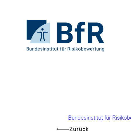
Direkt
zum
Seiteninhalt
springen
Zur
Startseite
von
BfR
–
Bundesinstitut
für
Risikobewertung
Brotkrumennavigation
Bundesinstitut für Risiko
Zurück