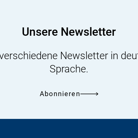
i
s
i
k
o
Unsere Newsletter
-
B
e
w
 verschiedene Newsletter in deu
e
r
Sprache.
t
u
n
g
Abonnieren