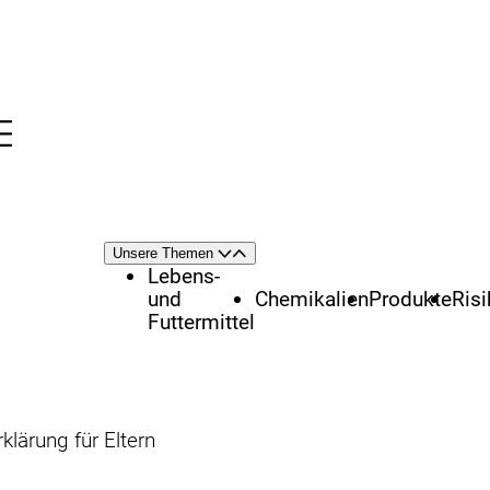
Menü
nü
Themenschwerpunkte
Unsere Themen
Öffnen
Schließen
Lebens-
und
Chemikalien
Produkte
Ris
Futtermittel
lärung für Eltern