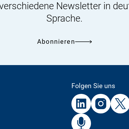
 verschiedene Newsletter in deu
Sprache.
Abonnieren
Folgen Sie uns
Externer
Externer
Externer
Link:
Link:
Link:
BfR
Bf
Externer
Link: