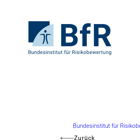
Direkt
zum
Seiteninhalt
springen
Zur
Startseite
von
BfR
–
Bundesinstitut
für
Risikobewertung
Brotkrumennavigation
Bundesinstitut für Risiko
Zurück