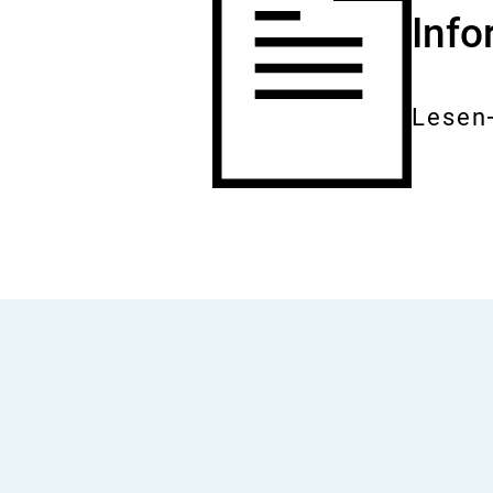
Inf
Lesen
Gesam
Dokum