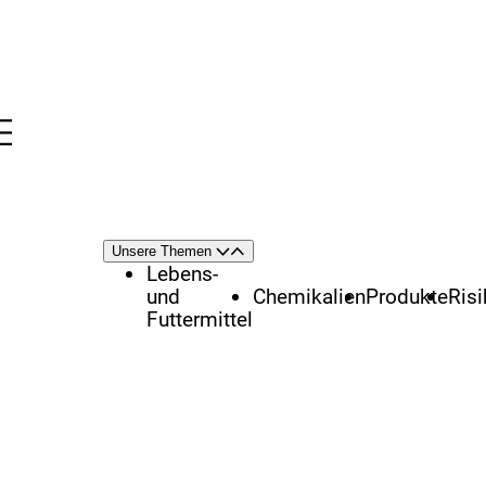
Menü
nü
Themenschwerpunkte
Unsere Themen
Öffnen
Schließen
Lebens-
und
Chemikalien
Produkte
Ris
Futtermittel
1