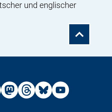
tscher und englischer
Zum
Seitenanfang
Externer
Externer
Externer
Externer
Link:
Link:
Link:
Link:
R
BfR
BfR
BfR
BfR
BfR