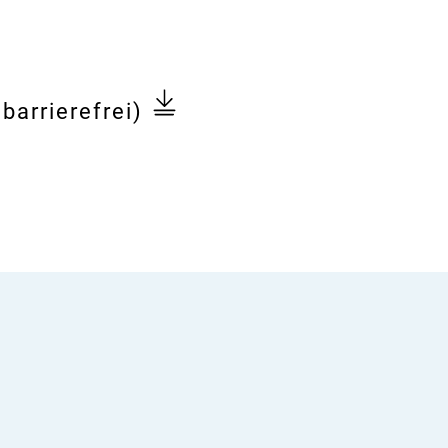
n
barrierefrei)