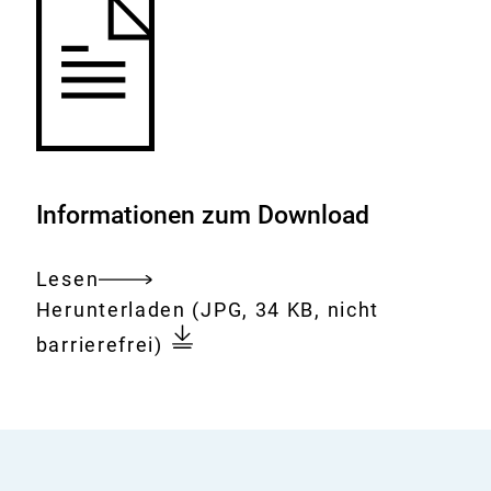
Informationen zum Download
Lesen
Gesamtes
Download:
Dorsch
Herunterladen
(JPG, 34 KB, nicht
Dokument
barrierefrei)