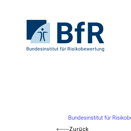
Direkt
zum
Seiteninhalt
springen
Zur
Startseite
von
BfR
–
Bundesinstitut
für
Risikobewertung
Brotkrumennavigation
Bundesinstitut für Risiko
Zurück