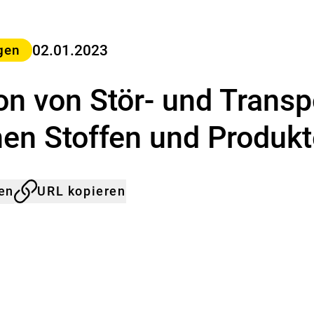
a
s
B
u
02.01.2023
gen
n
d
n von Stör- und Transp
e
s
-
en Stoffen und Produk
I
n
s
t
len
URL kopieren
i
t
u
t
f
ü
r
R