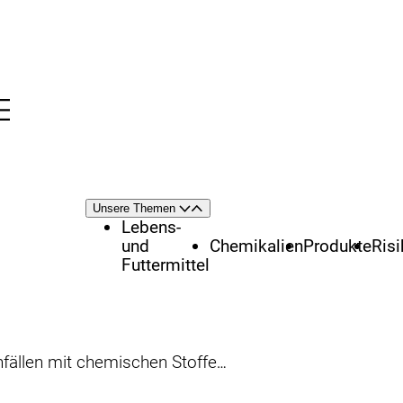
Menü
nü
Themenschwerpunkte
Unsere Themen
Öffnen
Schließen
Lebens-
und
Chemikalien
Produkte
Ris
Futtermittel
t chemischen Stoffen und Produkten