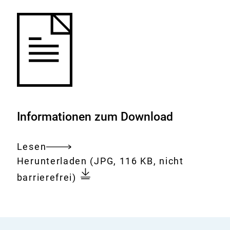
Informationen zum Download
Lesen
Gesamtes
Download:
Die
Herunterladen
(JPG, 116 KB, nicht
Dokument
Großen
barrierefrei)
gingen
lieber
auf