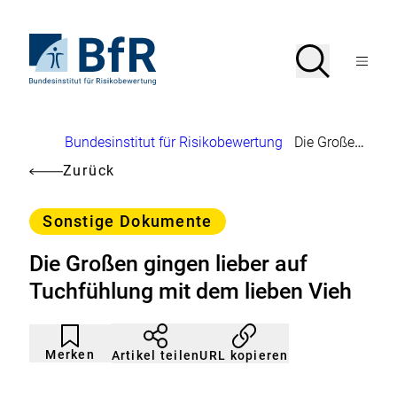
Direkt
zum
Seiteninhalt
Zur
Suche
Suche
springen
Startseite
Menü
von
öffnen
BfR
–
Bundesinstitut
Brotkrumennavigation
Bundesinstitut für Risikobewertung
Die Großen gingen lieber auf Tuchfühlung mit dem lieben Vieh
für
Risikobewertung
Zurück
Kategorie
Sonstige Dokumente
Die Großen gingen lieber auf
Tuchfühlung mit dem lieben Vieh
Artikel
Durch
nicht
Klicken
Merken
URL kopieren
Artikel teilen
gemerkt
der
Merkliste
hinzufügen.