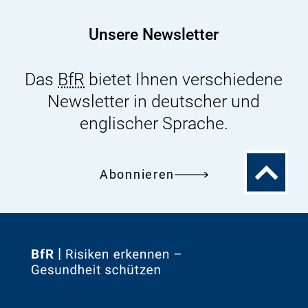
Tuchfühlung
mit
Unsere Newsletter
dem
lieben
Das
BfR
bietet Ihnen verschiedene
Vieh
Newsletter in deutscher und
englischer Sprache.
Zum
Abonnieren
Seitenanfa
Zur
Startseite
von