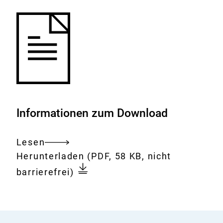
Informationen zum Download
Lesen
Gesamtes
Download:
DHA
Herunterladen
(PDF, 58 KB, nicht
Dokument
und
barrierefrei)
EPA-
reiches
Öl