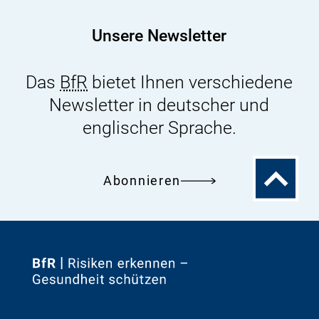
aus
der
Unsere Newsletter
Mikroalge
Schizochytrium
Das
BfR
bietet Ihnen verschiedene
Newsletter in deutscher und
englischer Sprache.
Zum
Abonnieren
Seitenanfa
Zur
Startseite
von