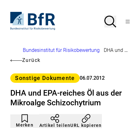
Direkt
zum
Seiteninhalt
Zur
Suche
Suche
springen
Startseite
Menü
von
öffnen
BfR
–
Bundesinstitut
Brotkrumennavigation
Bundesinstitut für Risikobewertung
DHA und EPA-reiches Öl aus der Mikroalge Schizochytrium
für
Risikobewertung
Zurück
Kategorie
Sonstige Dokumente
06.07.2012
DHA und EPA-reiches Öl aus der
Mikroalge Schizochytrium
Artikel
Durch
nicht
Klicken
Merken
URL kopieren
Artikel teilen
gemerkt
der
Merkliste
hinzufügen.