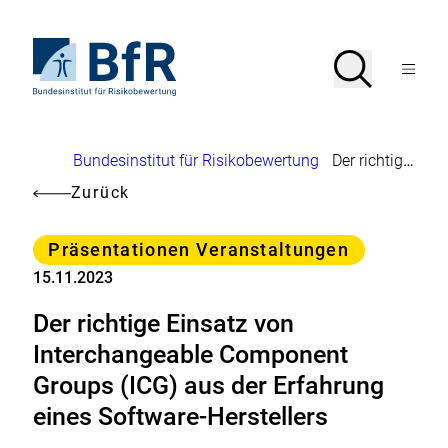
Direkt
zum
Seiteninhalt
Zur
Suche
Suche
springen
Startseite
Menü
von
öffnen
BfR
–
Bundesinstitut
Brotkrumennavigation
Bundesinstitut für Risikobewertung
Der richtige Einsatz von Interchangeable Component Groups (ICG) aus der Erfahrung eines Software-Herstellers
für
Risikobewertung
Zurück
Kategorie
Präsentationen Veranstaltungen
15.11.2023
Der richtige Einsatz von
Interchangeable Component
Groups (ICG) aus der Erfahrung
eines Software-Herstellers