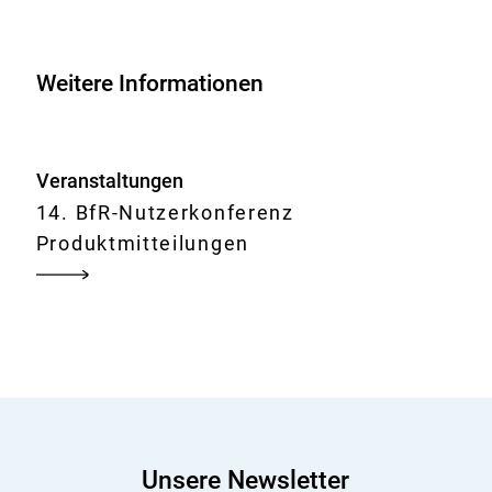
Einsatz
von
Interchangeable
Weitere Informationen
Component
Groups
(ICG)
Veranstaltungen
aus
14. BfR-Nutzerkonferenz
der
Produktmitteilungen
Erfahrung
eines
Software-
Herstellers
Unsere Newsletter