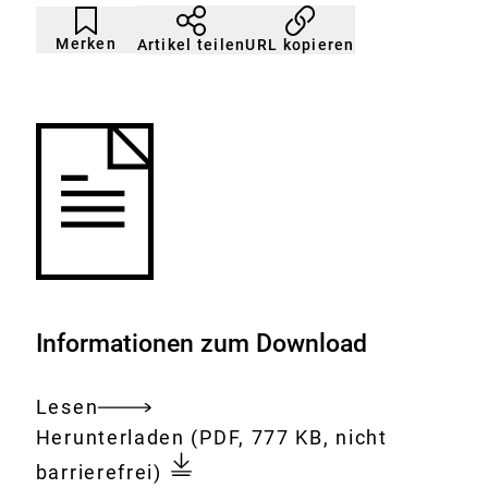
Artikel
Durch
nicht
Klicken
Merken
URL kopieren
Artikel teilen
gemerkt
der
Merkliste
hinzufügen.
Informationen zum Download
Lesen
Gesamtes
Download:
Der
Herunterladen
(PDF, 777 KB, nicht
Dokument
richtige
barrierefrei)