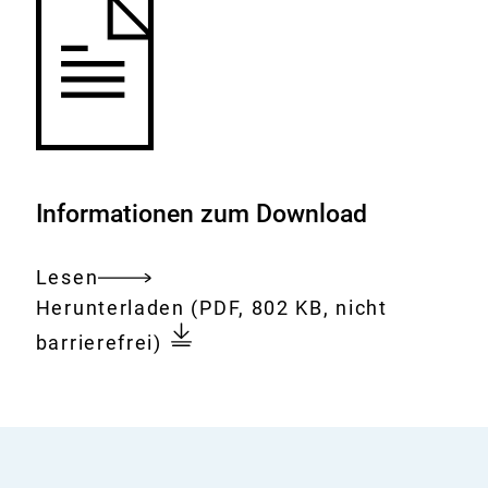
Informationen zum Download
Lesen
Gesamtes
Download:
Chiasamen
Herunterladen
(PDF, 802 KB, nicht
Dokument
barrierefrei)