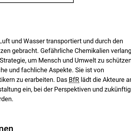
i
s
i
k
o
-
B
uft und Wasser transportiert und durch den
e
w
zen gebracht. Gefährliche Chemikalien verlan
e
 Strategie, um Mensch und Umwelt zu schützen
r
t
che und fachliche Aspekte. Sie ist von
u
tikern zu erarbeiten. Das
BfR
lädt die Akteure 
n
g
altung ein, bei der Perspektiven und zukünfti
rden.
onen