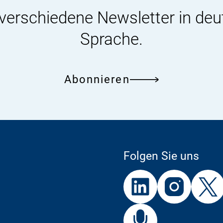
 verschiedene Newsletter in deu
Sprache.
Abonnieren
Folgen Sie uns
Externer
Externer
Externer
Link:
Link:
Link:
BfR
Bf
Externer
Link: