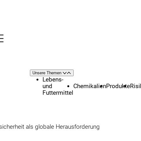
Menü
nü
Themenschwerpunkte
Unsere Themen
Öffnen
Schließen
Lebens-
und
Chemikalien
Produkte
Ris
Futtermittel
sicherheit als globale Herausforderung