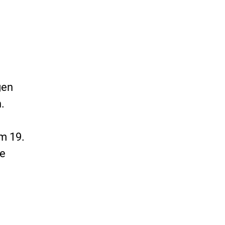
gen
.
am 19.
ge