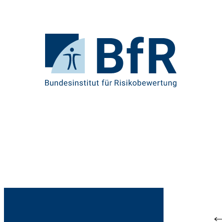
Direkt
zum
Seiteninhalt
springen
Zur
Startseite
von
BfR
–
Bundesinstitut
für
Risikobewertung
Br