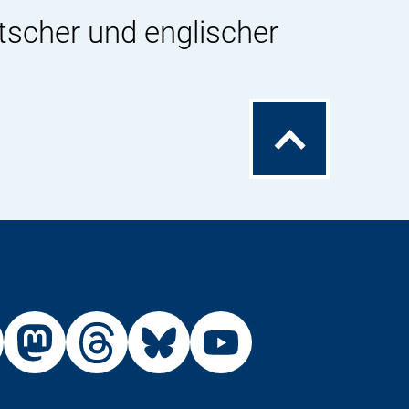
tscher und englischer
Zum
Seitenanfang
Externer
Externer
Externer
Externer
Link:
Link:
Link:
Link:
R
BfR
BfR
BfR
BfR
BfR