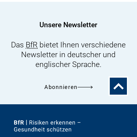
Ergebnisse
einer
Bevölkerungsbefragung
Unsere Newsletter
Das
BfR
bietet Ihnen verschiedene
Newsletter in deutscher und
englischer Sprache.
Zum
Abonnieren
Seitenanfa
Zur
Startseite