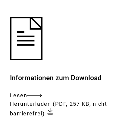
Merkliste
hinzufügen.
Informationen zum Download
Lesen
Gesamtes
Download:
Chemikalien
Herunterladen
(PDF, 257 KB, nicht
Dokument
im
barrierefrei)
Alltag
-