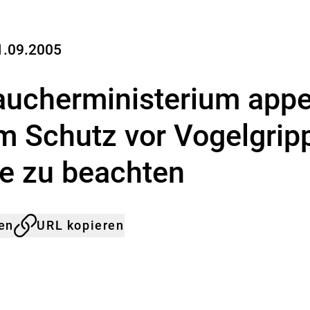
a
s
B
u
1.09.2005
n
d
ucherministerium appel
e
s
-
m Schutz vor Vogelgrip
I
n
e zu beachten
s
t
i
t
u
len
URL kopieren
t
f
ü
r
R