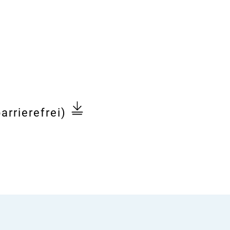
ministerium
arrierefrei)