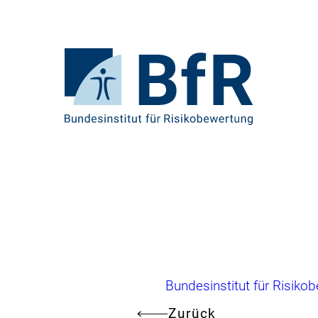
Direkt
zum
Seiteninhalt
springen
Zur
Startseite
von
BfR
–
Bundesinstitut
für
Risikobewertung
Brotkrumennavigation
Bundesinstitut für Risiko
Zurück