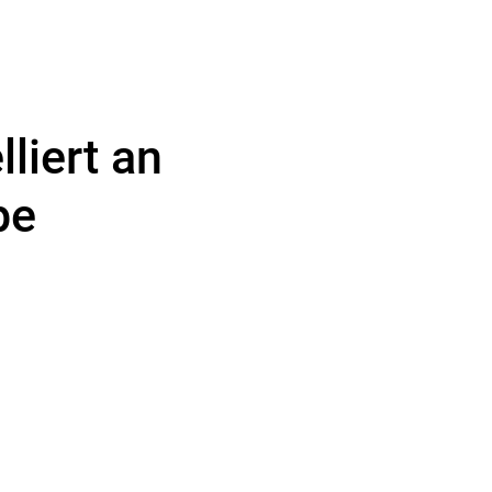
liert an
pe