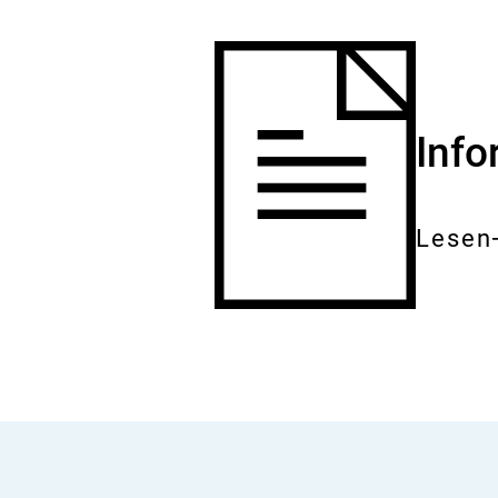
Inf
Lesen
Gesam
Dokum