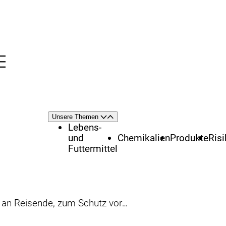
Menü
nü
Themenschwerpunkte
Unsere Themen
Öffnen
Schließen
Lebens-
und
Chemikalien
Produkte
Ris
Futtermittel
tz vor Vogelgrippe Reisehinweise zu beachten