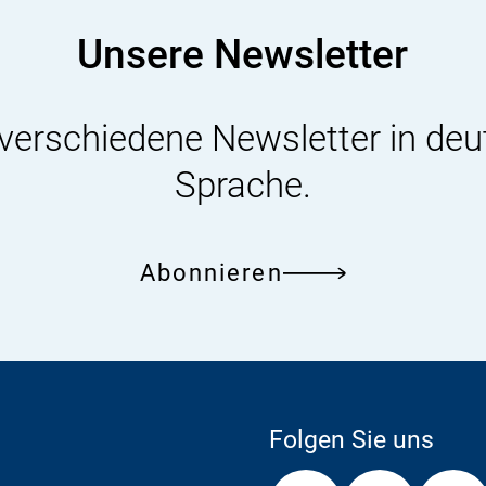
Reisehinweise
Unsere Newsletter
zu
beachten
 verschiedene Newsletter in deu
Sprache.
Abonnieren
Folgen Sie uns
Externer
Externer
Externer