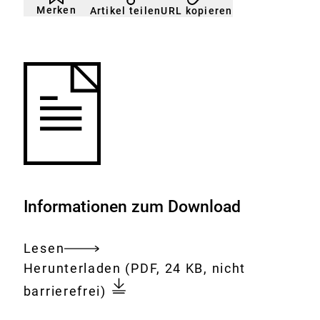
nicht
Klicken
Merken
URL kopieren
Artikel teilen
gemerkt
der
Merkliste
hinzufügen.
Informationen zum Download
Lesen
Gesamtes
Download:
Bundesministerium
Herunterladen
(PDF, 24 KB, nicht
Dokument
für
barrierefrei)
Verbraucherschutz,