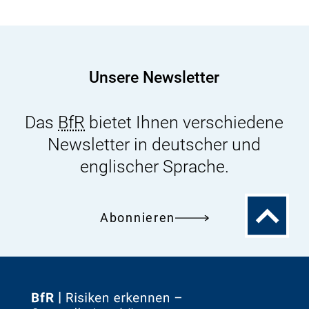
Ernährung
und
Landwirtschaft
-
Unsere Newsletter
Achtung
Tierseuchengefahr
Das
BfR
bietet Ihnen verschiedene
Newsletter in deutscher und
englischer Sprache.
Zum
Abonnieren
Seitenanfa
Zur