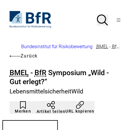
Direkt
zum
Seiteninhalt
Zur
Suche
Suche
springen
Startseite
Menü
von
öffnen
BfR
–
Bundesinstitut
Brotkrumennavigation
Bundesinstitut für Risikobewertung
BMEL
-
BfR
Sympo
für
Risikobewertung
Zurück
BMEL
-
BfR
Symposium „Wild -
Gut erlegt?“
LebensmittelsicherheitWild
Artikel
Durch
nicht
Klicken
Merken
URL kopieren
Artikel teilen
gemerkt
der
Merkliste
hinzufügen.