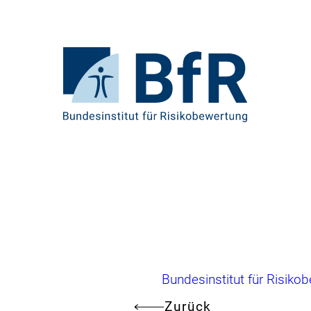
Direkt
zum
Seiteninhalt
springen
Zur
Startseite
von
BfR
–
Bundesinstitut
für
Risikobewertung
Brotkrumennavigation
Bundesinstitut für Risiko
Zurück