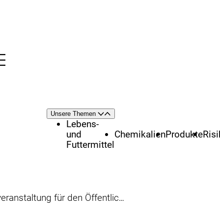
Menü
nü
Themenschwerpunkte
Unsere Themen
Öffnen
Schließen
Lebens-
und
Chemikalien
Produkte
Ris
Futtermittel
r den Öffentlichen Gesundheitsdienst 2008