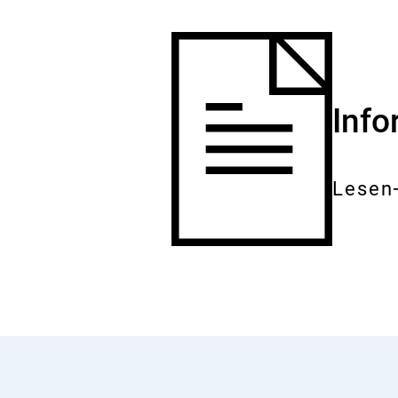
Inf
Lesen
Gesam
Dokum