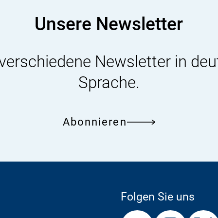
den
Unsere Newsletter
Öffentlichen
Gesundheitsdienst
 verschiedene Newsletter in deu
2008
Sprache.
Abonnieren
Folgen Sie uns
Externer
Externer
Externer