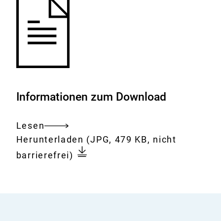
Informationen zum Download
Lesen
Gesamtes
Download:
Bild
Herunterladen
(JPG, 479 KB, nicht
Dokument
7
barrierefrei)