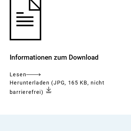
Informationen zum Download
Lesen
Gesamtes
Download:
Bild
Herunterladen
(JPG, 165 KB, nicht
Dokument
12
barrierefrei)