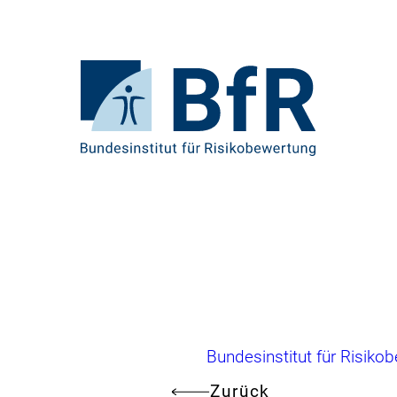
Direkt
zum
Seiteninhalt
springen
Zur
Startseite
von
BfR
–
Bundesinstitut
für
Risikobewertung
Brotkrumennavigation
Bundesinstitut für Risiko
Zurück