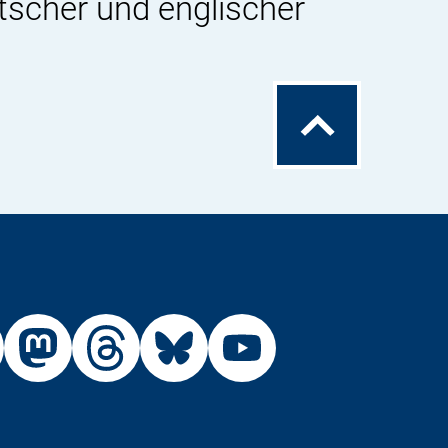
tscher und englischer
Zum
Seitenanfang
Externer
Externer
Externer
Externer
Link:
Link:
Link:
Link:
R
BfR
BfR
BfR
BfR
BfR