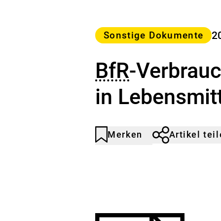
Kategorie
2
Sonstige Dokumente
BfR
-Verbrau
in Lebensmitt
Merken
Artikel tei
Artikel
Durch
nicht
Klicken
gemerkt
der
Merkliste
hinzufügen.