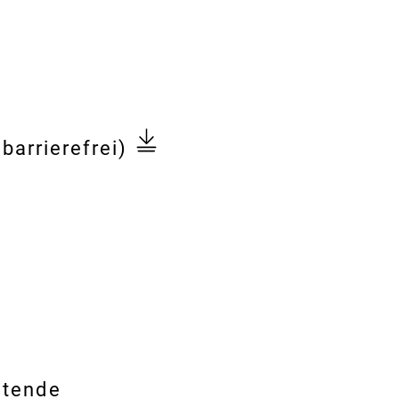
barrierefrei)
enz
itende