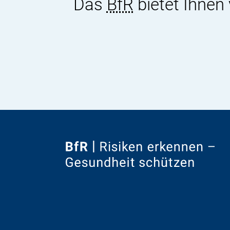
Das
BfR
bietet Ihnen
Zur
Startseite
von