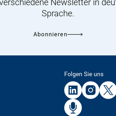
 verschiedene Newsletter in deu
Sprache.
Abonnieren
Folgen Sie uns
Externer
Externer
Externer
Link:
Link:
Link:
BfR
Bf
Externer
Link: