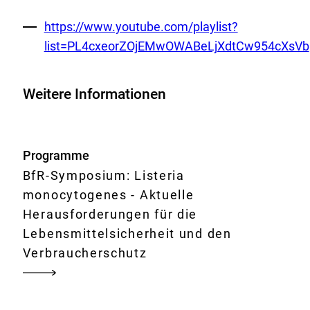
Externer
https://www.youtube.com/playlist?
Link:
list=PL4cxeorZOjEMwOWABeLjXdtCw954cXsVb
Weitere Informationen
Programme
BfR-Symposium: Listeria
monocytogenes - Aktuelle
Herausforderungen für die
Lebensmittelsicherheit und den
Verbraucherschutz