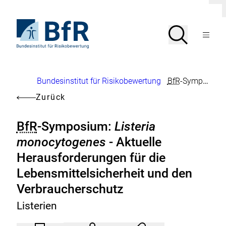
Direkt
D
D
zum
i
i
Seiteninhalt
Zur
a
a
Suche
Suche
l
l
springen
Startseite
Menü
o
o
von
g
g
öffnen
BfR
s
s
c
c
–
h
h
Bundesinstitut
l
l
Brotkrumennavigation
Bundesinstitut für Risikobewertung
BfR
-Symposium:
für
i
i
Risikobewertung
e
e
Zurück
ß
ß
e
e
n
n
BfR
-Symposium:
Listeria
monocytogenes
- Aktuelle
Herausforderungen für die
Lebensmittelsicherheit und den
Verbraucherschutz
Listerien