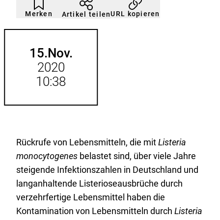
Artikel
Durch
nicht
Klicken
Merken
URL kopieren
Artikel teilen
gemerkt
der
Merkliste
hinzufügen.
15.
Nov.
2020
10:38
Rückrufe von Lebensmitteln, die mit
Listeria
monocytogenes
belastet sind, über viele Jahre
steigende Infektionszahlen in Deutschland und
langanhaltende Listerioseausbrüche durch
verzehrfertige Lebensmittel haben die
Kontamination von Lebensmitteln durch
Listeria