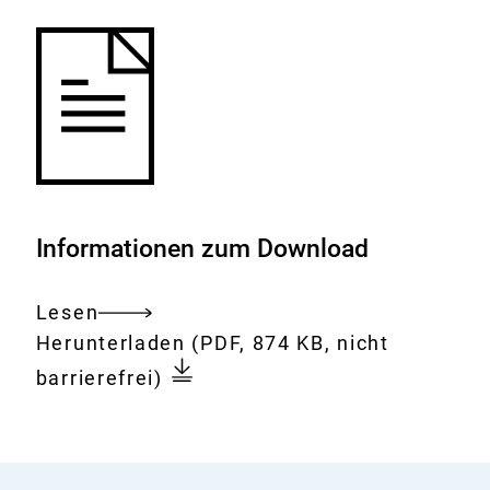
Informationen zum Download
Lesen
Gesamtes
Download:
BfR-
Herunterladen
(PDF, 874 KB, nicht
Dokument
Corona-
barrierefrei)
Monitor
-
Stand