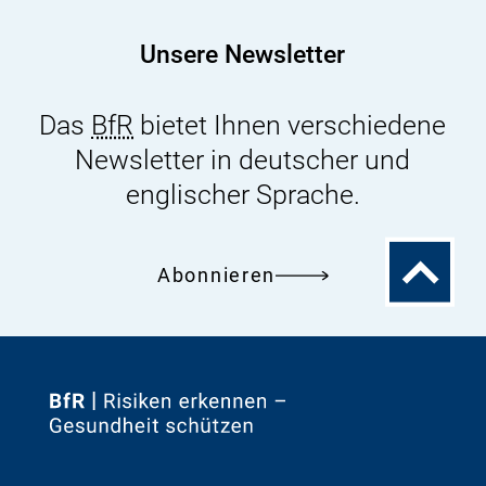
23.
-
Unsere Newsletter
24.
November
Das
BfR
bietet Ihnen verschiedene
2021
Newsletter in deutscher und
englischer Sprache.
Zum
Abonnieren
Seitenanfa
Zur
Startseite
von