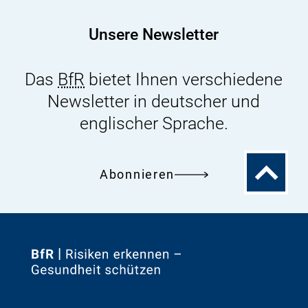
20.
-
Unsere Newsletter
21.
Juli
Das
BfR
bietet Ihnen verschiedene
2021
Newsletter in deutscher und
englischer Sprache.
Zum
Abonnieren
Seitenanfa
Zur
Startseite
von