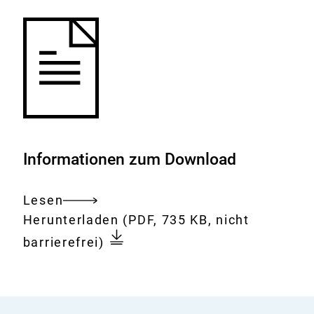
Informationen zum Download
Lesen
Gesamtes
Download:
BfR-
Herunterladen
(PDF, 735 KB, nicht
Dokument
Corona-
barrierefrei)
Monitor
-
Stand