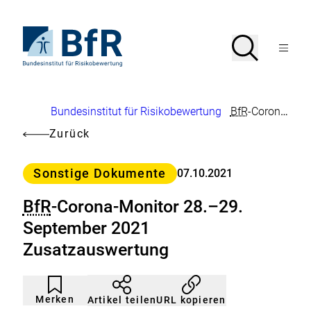
Direkt
zum
Seiteninhalt
Zur
Suche
Suche
springen
Startseite
Menü
von
öffnen
BfR
–
Bundesinstitut
Brotkrumennavigation
Bundesinstitut für Risikobewertung
BfR
-Corona-Monitor 28.–29. September 2021 Zusatzauswertung
für
Risikobewertung
Zurück
Kategorie
Sonstige Dokumente
07.10.2021
BfR
-Corona-Monitor 28.–29.
September 2021
Zusatzauswertung
Artikel
Durch
nicht
Klicken
Merken
URL kopieren
Artikel teilen
gemerkt
der