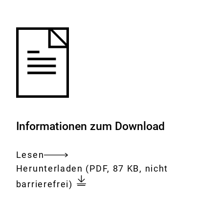
Merkliste
hinzufügen.
Informationen zum Download
Lesen
Gesamtes
Download:
BfR-
Herunterladen
(PDF, 87 KB, nicht
Dokument
Corona-
barrierefrei)
Monitor
28.–