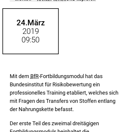
gemerkt
der
Merkliste
hinzufügen.
24.
März
2019
09:50
Mit dem
BfR
-Fortbildungsmodul hat das
Bundesinstitut für Risikobewertung ein
professionelles Training etabliert, welches sich
mit Fragen des Transfers von Stoffen entlang
der Nahrungskette befasst.
Der erste Teil des zweimal dreitägigen
Fortbildungsmoduls beinhaltet die