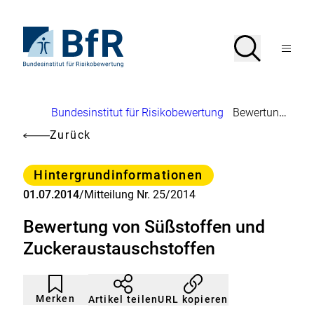
Direkt
zum
Seiteninhalt
Zur
Suche
Suche
springen
Startseite
Menü
von
öffnen
BfR
–
Bundesinstitut
Brotkrumennavigation
Bundesinstitut für Risikobewertung
Bewertung von Süßstoffen und Zuckeraustauschstoffen
für
Risikobewertung
Zurück
Kategorie
Hintergrundinformationen
01.07.2014
/
Mitteilung Nr. 25/2014
Bewertung von Süßstoffen und
Zuckeraustauschstoffen
Artikel
Durch
nicht
Klicken
Merken
URL kopieren
Artikel teilen
gemerkt
der