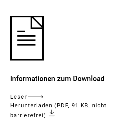
Merkliste
hinzufügen.
Informationen zum Download
Lesen
Gesamtes
Download:
Bewertung
Herunterladen
(PDF, 91 KB, nicht
Dokument
von
barrierefrei)
Süßstoffen
und