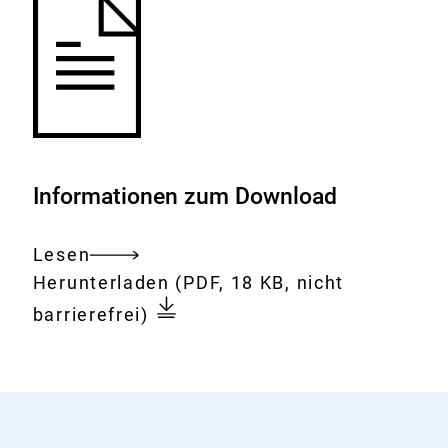
Informationen zum Download
Lesen
Gesamtes
Download:
Bericht
Herunterladen
(PDF, 18 KB, nicht
Dokument
über
barrierefrei)
die
9.
Sitzung