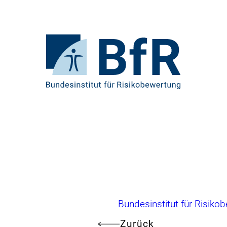
Direkt
zum
Seiteninhalt
springen
Zur
Startseite
von
BfR
–
Bundesinstitut
für
Risikobewertung
Brotkrumennavigation
Bundesinstitut für Risiko
Zurück