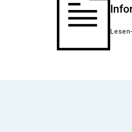
Inf
Lesen
Gesam
Dokum