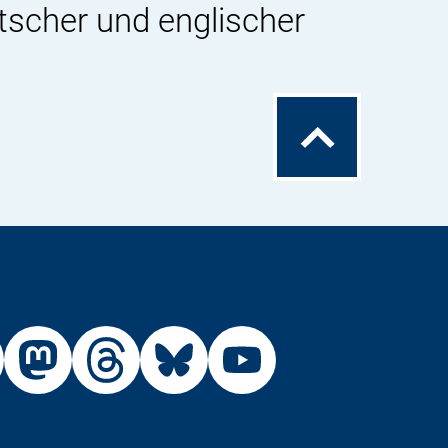
tscher und englischer
Zum
Seitenanfang
Externer
Externer
Externer
Externer
Link:
Link:
Link:
Link:
R
BfR
BfR
BfR
BfR
BfR