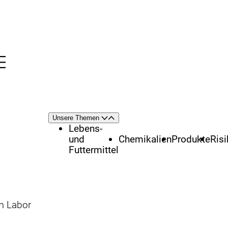
Menü
nü
Themenschwerpunkte
Unsere Themen
Öffnen
Schließen
Lebens-
und
Chemikalien
Produkte
Ris
Futtermittel
m Labor