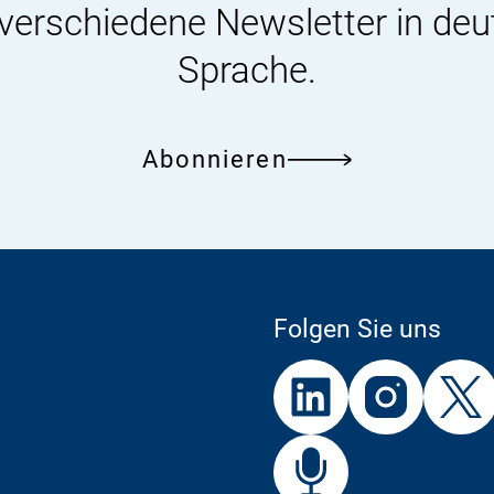
 verschiedene Newsletter in deu
Sprache.
Abonnieren
Folgen Sie uns
Externer
Externer
Externer
Link:
Link:
Link:
BfR
Bf
Externer
Link: