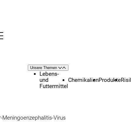
Menü
nü
Themenschwerpunkte
Unsere Themen
Öffnen
Schließen
Lebens-
und
Chemikalien
Produkte
Ris
Futtermittel
-Meningoenzephalitis-Virus