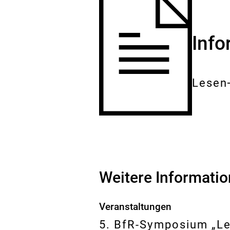
Inf
Lesen
Gesam
Dokum
Weitere Informati
Veranstaltungen
5. BfR-Symposium „Leb