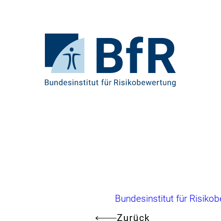
Direkt
zum
Seiteninhalt
springen
Zur
Startseite
von
BfR
–
Bundesinstitut
für
Risikobewertung
Brotkrumennavigation
Bundesinstitut für Risiko
Zurück