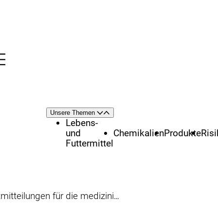
Menü
nü
Themenschwerpunkte
Unsere Themen
Öffnen
Schließen
Lebens-
und
Chemikalien
Produkte
Ris
Futtermittel
 für die medizinische Notfallberatung – eine Einführung