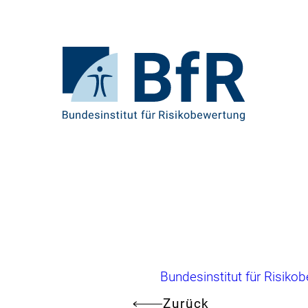
Direkt
zum
Seiteninhalt
springen
Zur
Startseite
von
BfR
–
Bundesinstitut
für
Risikobewertung
Brotkrumennavigation
Bundesinstitut für Risiko
Zurück