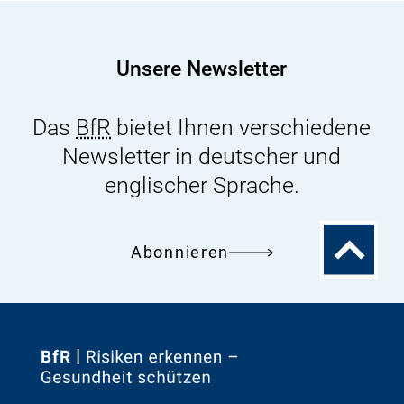
Gefahr
für
den
Unsere Newsletter
Menschen
Das
BfR
bietet Ihnen verschiedene
Newsletter in deutscher und
englischer Sprache.
Zum
Abonnieren
Seitenanfa
Zur
Startseite