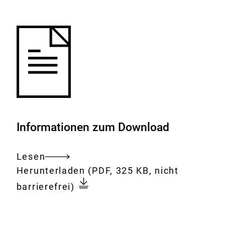
Merkliste
hinzufügen.
Informationen zum Download
Lesen
Gesamtes
Download:
Afrikanische
Herunterladen
(PDF, 325 KB, nicht
Dokument
Schweinepest
barrierefrei)
-
Keine