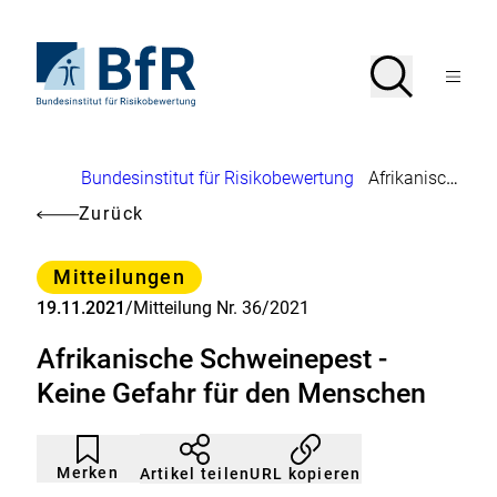
Direkt
zum
Seiteninhalt
Zur
Suche
Suche
springen
Startseite
Menü
von
öffnen
BfR
–
Bundesinstitut
Brotkrumennavigation
Bundesinstitut für Risikobewertung
Afrikanische Schweinepest - Keine Gefahr für den Menschen
für
Risikobewertung
Zurück
Kategorie
Mitteilungen
19.11.2021
/
Mitteilung Nr. 36/2021
Afrikanische Schweinepest -
Keine Gefahr für den Menschen
Artikel
Durch
nicht
Klicken
Merken
URL kopieren
Artikel teilen
gemerkt
der