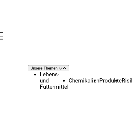
Menü
nü
Themenschwerpunkte
Unsere Themen
Öffnen
Schließen
Lebens-
und
Chemikalien
Produkte
Ris
Futtermittel