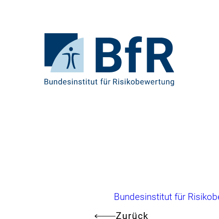
Direkt
zum
Seiteninhalt
springen
Zur
Startseite
von
BfR
–
Bundesinstitut
für
Risikobewertung
Brotkrumennavigation
Bundesinstitut für Risiko
Zurück