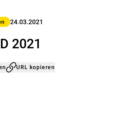
a
s
B
u
24.03.2021
en
n
d
GD 2021
e
s
-
I
n
len
URL kopieren
s
t
i
t
u
t
f
ü
r
R