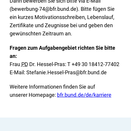
Dann bewerben Sie sich bitte via E-Mail
(bewerbung-74@bfr.bund.de). Bitte fügen Sie
ein kurzes Motivationsschreiben, Lebenslauf,
Zertifikate und Zeugnisse bei und geben den
gewünschten Zeitraum an.
Fragen zum Aufgabengebiet richten Sie bitte
an:
Frau
PD
Dr. Hessel-Pras: T +49 30 18412-77402
E-Mail: Stefanie.Hessel-Pras@bfr.bund.de
Weitere Informationen finden Sie auf
E
unserer Homepage:
bfr.bund.de/de/karriere
x
t
e
r