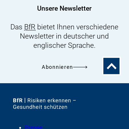
n
Unsere Newsletter
e
r
Das
BfR
bietet Ihnen verschiedene
L
Newsletter in deutscher und
i
englischer Sprache.
n
k
:
Zum
Abonnieren
Seitenanfa
Zur
Startseite
von
Footer
Presse