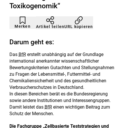
Toxikogenomik“
Artikel
Durch
nicht
Klicken
Merken
URL kopieren
Artikel teilen
gemerkt
der
Merkliste
hinzufügen.
Darum geht es:
Das
BfR
erstellt unabhängig auf der Grundlage
international anerkannter wissenschaftlicher
Bewertungskriterien Gutachten und Stellungnahmen
zu Fragen der Lebensmittel-, Futtermittel- und
Chemikaliensicherheit und des gesundheitlichen
Verbraucherschutzes in Deutschland.
In diesen Bereichen berät es die Bundesregierung
sowie andere Institutionen und Interessengruppen.
Damit leistet das
BfR
einen wichtigen Beitrag zum
Schutz der Menschen.
Die Fachgruppe „Zellbasierte Teststrategien und