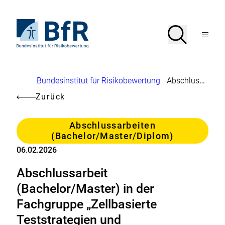
Direkt
zum
Seiteninhalt
Zur
Suche
Suche
springen
Startseite
Menü
von
öffnen
BfR
–
Bundesinstitut
Brotkrumennavigation
Bundesinstitut für Risikobewertung
Abschlussarbeit (Bachelor/Master) in der Fachgruppe „Zellbasierte Teststrategien und Toxikogenomik“
für
Risikobewertung
Zurück
Kategorie
Abschlussarbeiten
(Bachelor/Master/Diplom)
06.02.2026
Abschlussarbeit
(Bachelor/Master) in der
Fachgruppe „Zellbasierte
Teststrategien und