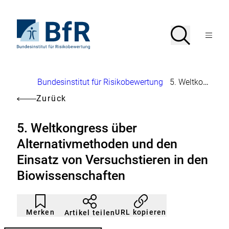
Direkt
zum
Seiteninhalt
Zur
Suche
Suche
springen
Startseite
Menü
von
öffnen
BfR
–
Bundesinstitut
Brotkrumennavigation
Bundesinstitut für Risikobewertung
5. Weltkongress über Alternativmethoden und den Einsatz von Versuchstieren in den Biowissenschaften
für
Risikobewertung
Zurück
5. Weltkongress über
Alternativmethoden und den
Einsatz von Versuchstieren in den
Biowissenschaften
Artikel
Durch
nicht
Klicken
Merken
URL kopieren
Artikel teilen
gemerkt
der
Merkliste