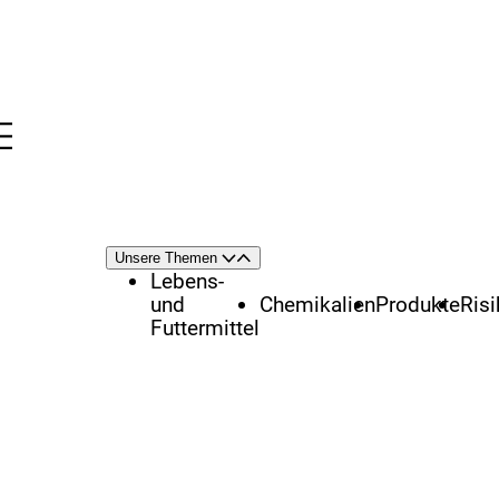
Menü
nü
Themenschwerpunkte
Unsere Themen
Öffnen
Schließen
Lebens-
und
Chemikalien
Produkte
Ris
Futtermittel