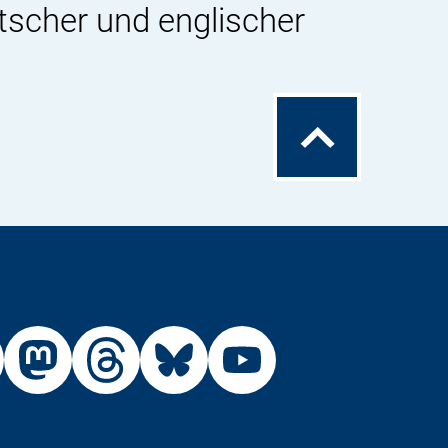
tscher und englischer
Zum
Seitenanfang
Externer
Externer
Externer
Externer
Link:
Link:
Link:
Link:
R
BfR
BfR
BfR
BfR
BfR