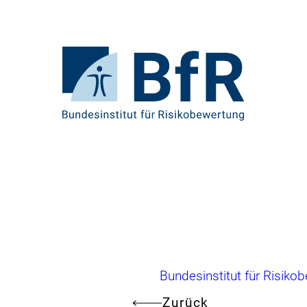
Direkt
zum
Seiteninhalt
springen
Zur
Startseite
von
BfR
–
Bundesinstitut
für
Risikobewertung
Brotkrumennavigation
Bundesinstitut für Risiko
Zurück