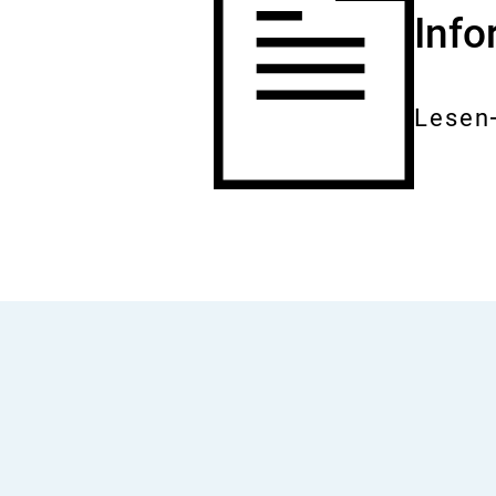
Inf
Lesen
Gesam
Dokum