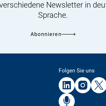
 verschiedene Newsletter in deu
Sprache.
Abonnieren
Folgen Sie uns
Externer
Externer
Externer
Link:
Link:
Link:
BfR
Bf
Externer
Link: