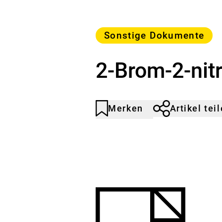
Kategorie
Sonstige Dokumente
2-Brom-2-nitr
Merken
Artikel tei
Artikel
Durch
nicht
Klicken
gemerkt
der
Merkliste
hinzufügen.