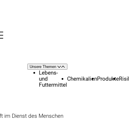
Menü
nü
Themenschwerpunkte
Unsere Themen
Öffnen
Schließen
Lebens-
und
Chemikalien
Produkte
Ris
Futtermittel
t im Dienst des Menschen