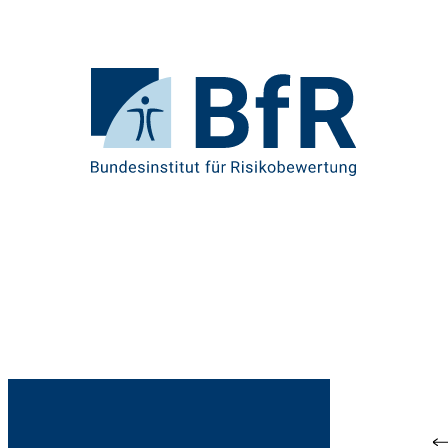
Direkt
zum
Seiteninhalt
springen
Zur
Startseite
von
BfR
–
Bundesinstitut
für
Risikobewertung
Br