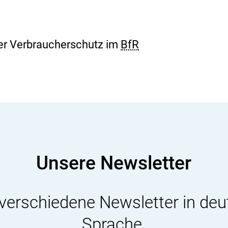
i
s
i
k
o
her Verbraucherschutz im
BfR
-
B
e
w
e
r
t
u
n
g
Unsere Newsletter
 verschiedene Newsletter in deu
Sprache.