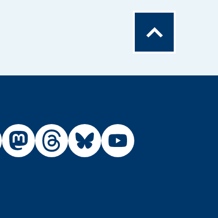
Zum
Seitenanfang
Externer
Externer
Externer
Externer
Link:
Link:
Link:
Link:
R
BfR
BfR
BfR
BfR
BfR
auf
auf
auf
auf
auf