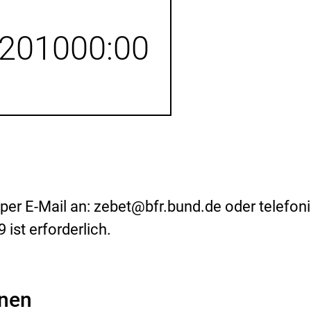
i
inzufügen.
s
i
2010
00:00
k
o
-
B
e
w
e
r
t
u
n
g
er E-Mail an: zebet@bfr.bund.de oder telefoni
ist erforderlich.
onen