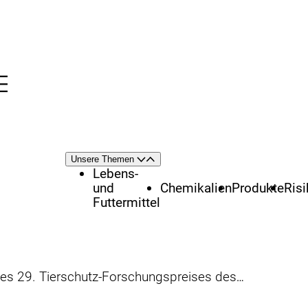
Menü
nü
Themenschwerpunkte
Unsere Themen
Öffnen
Schließen
Lebens-
und
Chemikalien
Produkte
Ris
Futtermittel
z-Forschungspreises des Bundesministeriums für Ernährung, Landwirtschaft und Verbraucherschutz