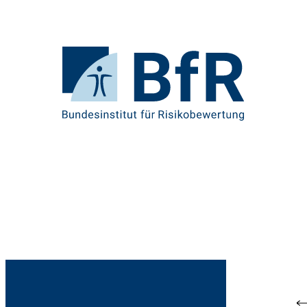
Direkt
zum
Seiteninhalt
springen
Zur
Startseite
von
BfR
–
Bundesinstitut
für
Risikobewertung
Br