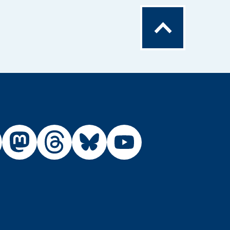
Zum
Seitenanfang
Externer
Externer
Externer
Externer
Link:
Link:
Link:
Link:
R
BfR
BfR
BfR
BfR
BfR
auf
auf
auf
auf
auf