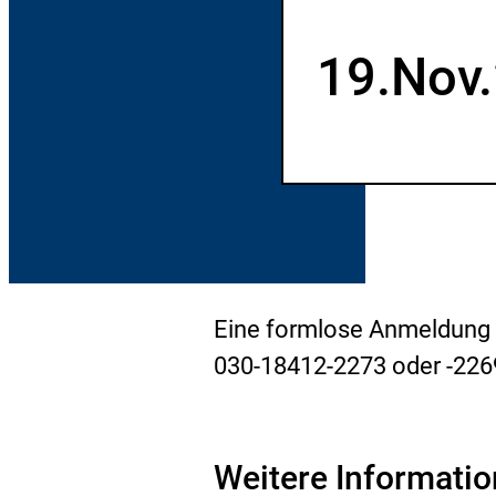
h
19.
Nov.
Eine formlose Anmeldung p
030-18412-2273 oder -2269 
Weitere Informati