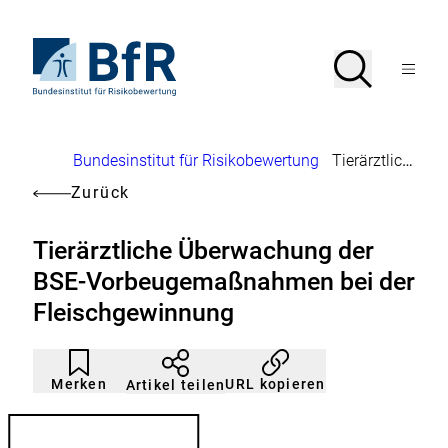
Direkt
zum
Seiteninhalt
Zur
Suche
Suche
springen
Startseite
Menü
von
öffnen
BfR
–
Bundesinstitut
Brotkrumennavigation
Bundesinstitut für Risikobewertung
Tierärztliche Überwachung der BSE-Vorbeugemaßnahmen bei der Fleischgewinnung
für
Risikobewertung
Zurück
Tierärztliche Überwachung der
BSE-Vorbeugemaßnahmen bei der
Fleischgewinnung
Artikel
Durch
nicht
Klicken
Merken
URL kopieren
Artikel teilen
gemerkt
der
Merkliste
hinzufügen.