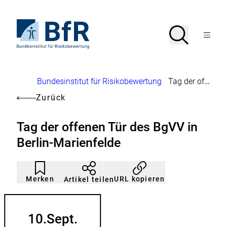
Direkt
zum
Seiteninhalt
Zur
Suche
Suche
springen
Startseite
Menü
von
öffnen
BfR
–
Bundesinstitut
Brotkrumennavigation
Bundesinstitut für Risikobewertung
Tag der offenen Tür des BgVV in Berlin-Marienfelde
für
Risikobewertung
Zurück
Tag der offenen Tür des BgVV in
Berlin-Marienfelde
Artikel
Durch
nicht
Klicken
Merken
URL kopieren
Artikel teilen
gemerkt
der
Merkliste
hinzufügen.
10.
Sept.