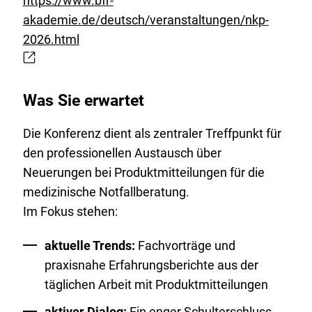
https://www.bfr-
akademie.de/deutsch/veranstaltungen/nkp-
E
2026.html
x
t
e
Was Sie erwartet
r
n
Die Konferenz dient als zentraler Treffpunkt für
e
den professionellen Austausch über
r
Neuerungen bei Produktmitteilungen für die
L
medizinische Notfallberatung.
i
Im Fokus stehen:
n
aktuelle Trends:
Fachvorträge und
k
praxisnahe Erfahrungsberichte aus der
:
täglichen Arbeit mit Produktmitteilungen
aktiver Dialog:
Ein enger Schulterschluss