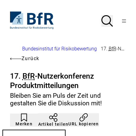
Direkt
zum
Seiteninhalt
Zur
Suche
Suche
springen
Startseite
Menü
von
öffnen
BfR
–
Bundesinstitut
Brotkrumennavigation
Bundesinstitut für Risikobewertung
17.
BfR
-Nutzerkonferenz Produktmitteilungen
für
Risikobewertung
Zurück
17.
BfR
-Nutzerkonferenz
Produktmitteilungen
Bleiben Sie am Puls der Zeit und
gestalten Sie die Diskussion mit!
Artikel
Durch
nicht
Klicken
Merken
URL kopieren
Artikel teilen
gemerkt
der
Merkliste